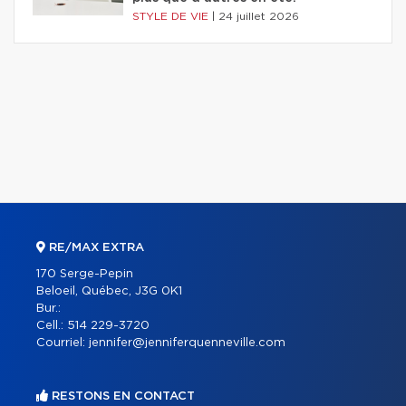
STYLE DE VIE
|
24 juillet 2026
RE/MAX EXTRA
170 Serge-Pepin
Beloeil, Québec, J3G 0K1
Bur.:
Cell.:
514 229-3720
Courriel:
jennifer@jenniferquenneville.com
RESTONS EN CONTACT