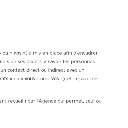
» ou «
nos
») a mis en place afin d’encadrer
ls de ses clients, à savoir les personnes
un contact direct ou indirect avec un
ents
» ou «
vous
» ou «
vos
»), et ce, aux fins
t recueilli par l’Agence qui permet, seul ou