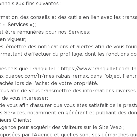
nels aux fins suivantes :
mation, des conseils et des outils en lien avec les tran
s «
Services
»);
et être rémunérés pour nos Services;
en vigueur;
es, émettre des notifications et alertes afin de vous four
mettant d’effectuer du profilage, dont les fonctions doi
es tels que Tranquilli-T :
https://www.tranquilli-t.com
, I
ax-quebec.com/fr/mes-rabais-remax
, dans l’objectif ent
chés lors de l’achat de votre propriété.
us afin de vous transmettre des informations diverses 
 de vous intéresser;
e vous afin d’assurer que vous êtes satisfait de la prest
s Services, notamment en générant et publiant des donn
eurs Clients;
Agence pour acquérir des visiteurs sur le Site Web ;
oposées par l’Agence et quelles sont ses démarches qui s