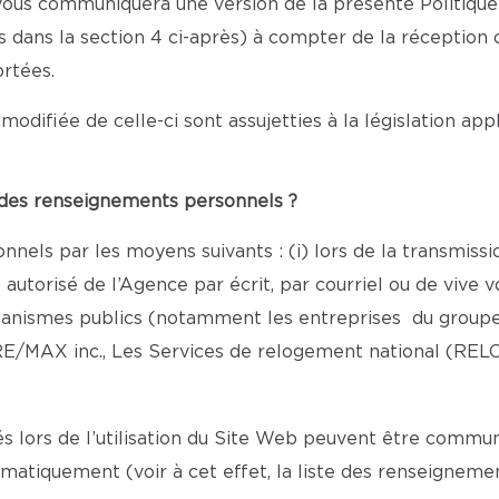
e vous communiquera une version de la présente Politiqu
nis dans la section 4 ci-après) à compter de la réception
rtées.
modifiée de celle-ci sont assujetties à la législation ap
e des renseignements personnels ?
nels par les moyens suivants : (i) lors de la transmiss
torisé de l’Agence par écrit, par courriel ou de vive vo
rganismes publics (notamment les entreprises du groupe
E/MAX inc., Les Services de relogement national (REL
lors de l’utilisation du Site Web peuvent être commun
omatiquement (voir à cet effet, la liste des renseigne